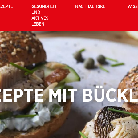
EZEPTE
GESUNDHEIT
NACHHALTIGKEIT
WIS
UND
AKTIVES
LEBEN
EPTE MIT BÜCK