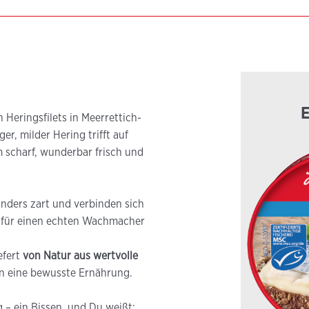
 Heringsfilets in Meerrettich-
r, milder Hering trifft auf
 scharf, wunderbar frisch und
sonders zart und verbinden sich
t für einen echten Wachmacher
efert
von Natur aus wertvolle
in eine bewusste Ernährung.
 – ein Bissen, und Du weißt: