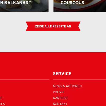
H BALKANART
COUSCOUS
ZEIGE ALLE REZEPTE AN
SERVICE
NEWS & AKTIONEN
PRESSE
DE
KARRIERE
TES
KONTAKT