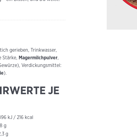
tich gerieben, Trinkwasser,
e Stärke,
Magermilchpulver
,
 Gewürze), Verdickungsmittel:
ie
).
HRWERTE JE
896 kJ / 216 kcal
18 g
2,3 g