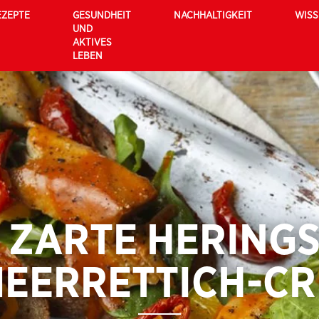
EZEPTE
GESUNDHEIT
NACHHALTIGKEIT
WIS
UND
AKTIVES
LEBEN
 ZARTE HERINGS
MEERRETTICH-C