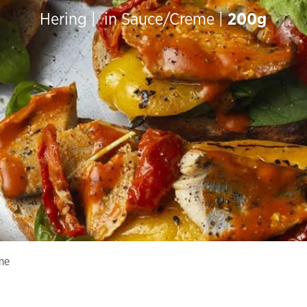
Hering | in Sauce/Creme |
200g
me