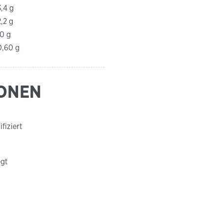
3,4 g
2,2 g
10 g
0,60 g
IONEN
fiziert
gt