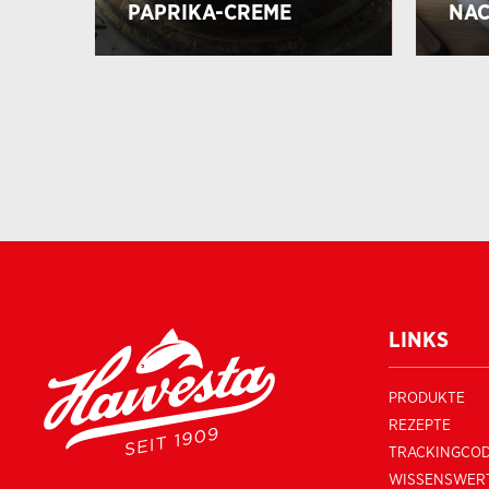
PAPRIKA-CREME
NAC
LINKS
PRODUKTE
REZEPTE
TRACKINGCO
WISSENSWER