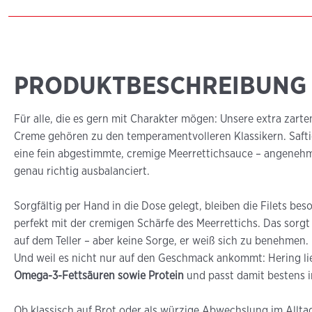
PRODUKTBESCHREIBUNG
Für alle, die es gern mit Charakter mögen: Unsere extra zarten
Creme gehören zu den temperamentvolleren Klassikern. Saftige
eine fein abgestimmte, cremige Meerrettichsauce – angenehm
genau richtig ausbalanciert.
Sorgfältig per Hand in die Dose gelegt, bleiben die Filets be
perfekt mit der cremigen Schärfe des Meerrettichs. Das sorg
auf dem Teller – aber keine Sorge, er weiß sich zu benehmen.
Und weil es nicht nur auf den Geschmack ankommt: Hering li
Omega-3-Fettsäuren sowie Protein
und passt damit bestens 
Ob klassisch auf Brot oder als würzige Abwechslung im Alltag