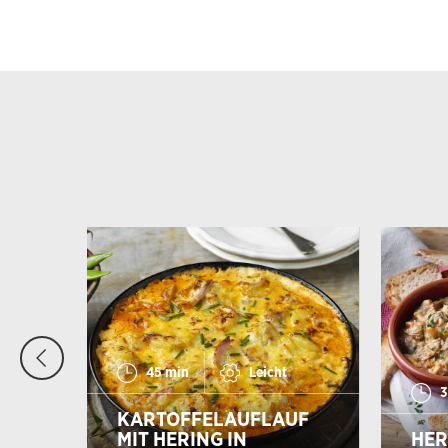
45 min
Leicht
3
KARTOFFELAUFLAUF
MIT
MIT HERING IN
HER