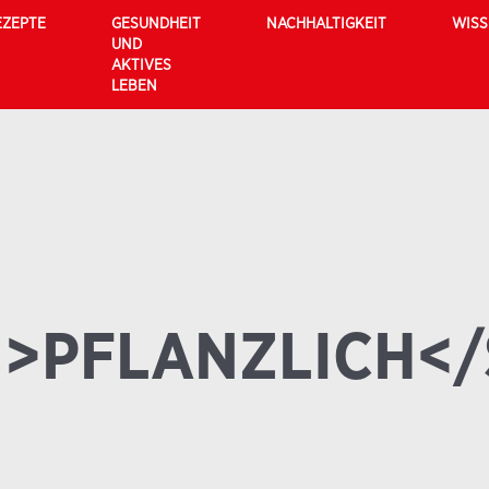
EZEPTE
GESUNDHEIT
NACHHALTIGKEIT
WIS
UND
AKTIVES
LEBEN
>PFLANZLICH<