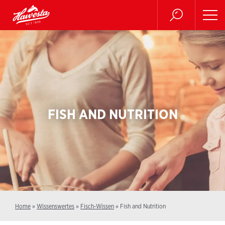
FISH AND NUTRITION
Home
»
Wissenswertes
»
Fisch-Wissen
»
Fish and Nutrition