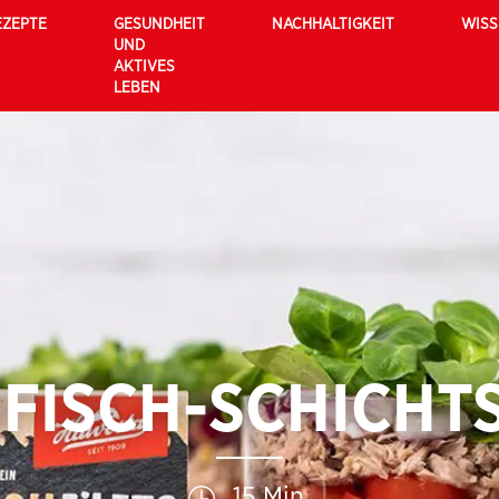
EZEPTE
GESUNDHEIT
NACHHALTIGKEIT
WIS
UND
AKTIVES
LEBEN
FISCH-SCHICHT
15 Min.